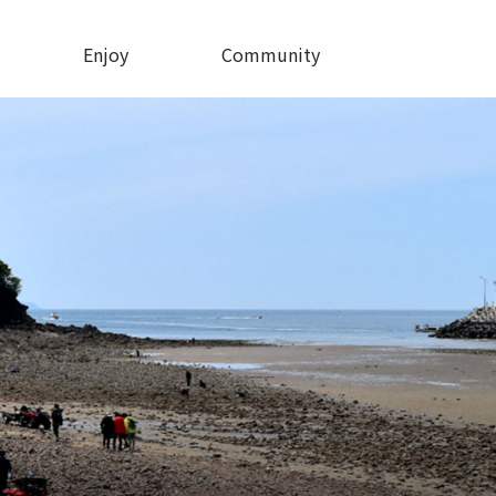
Enjoy
Community