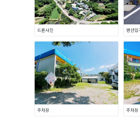
설
드론사진
펜션입
주차장
주차장