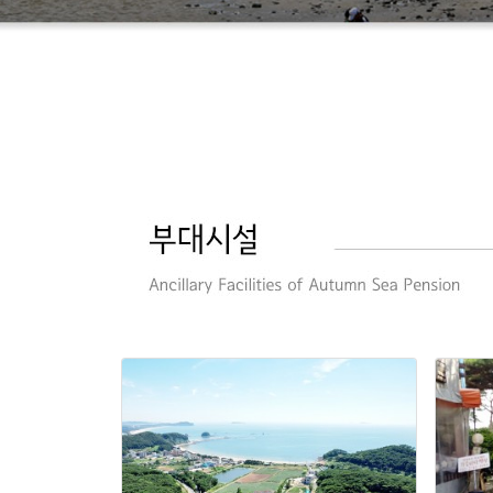
부
대
시