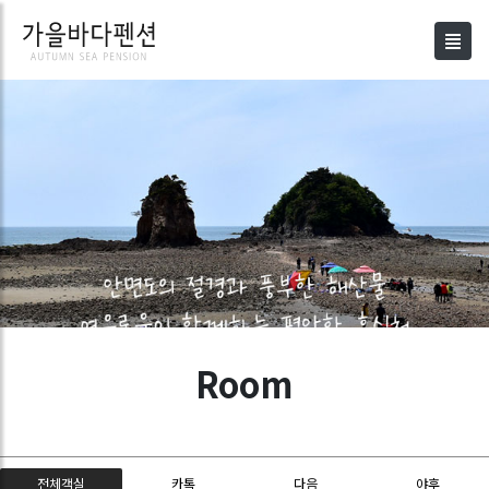
Room
Room
전체객실
카톡
다음
야후