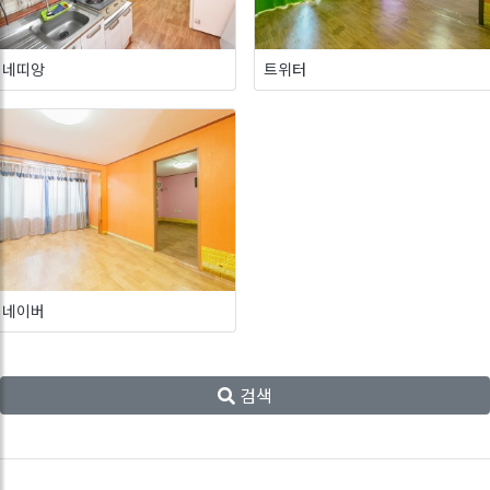
네띠앙
트위터
네이버
검색