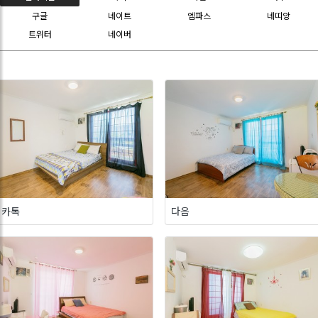
구글
네이트
엠파스
네띠앙
트위터
네이버
카톡
다음