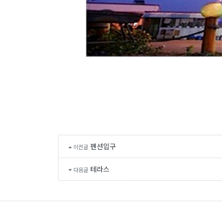
펜션입구
이전글
테라스
다음글