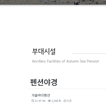
펜션야경
가을바다펜션
21-07-06
2,268 회
0 건