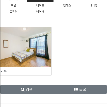
구글
네이트
엠파스
네띠앙
트위터
네이버
카톡
검색
목록