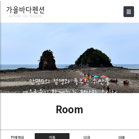
Room
Room
전체객실
카톡
다음
야후